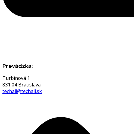
Prevádzka:
Turbínová 1
831 04 Bratislava
techall@techall.sk