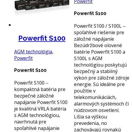
Powerfit
Powerfit S100
Powerfit S100 / S100L –
spoľahlivé riešenie pre
Powerfit S100
záložné napájanie
Bezúdržbové olovené
AGM technológia
,
batérie Powerfit S100 a
Powerfit
S100L s AGM
technológiou poskytujú
Powerfit S100
bezpečný a stabilný
výkon pre záložné zdroje
Powerfit S100 –
energie. Sú ideálne pre
kompaktná batéria pre
použitie v
bezpečné záložné
telekomunikáciách,
napájanie Powerfit S100
alarmových systémoch či
je kvalitná VRLA batéria
núdzovom osvetlení.
s AGM technológiou,
Líšia sa výškou
navrhnutá pre
prevedenia, no
spoľahlivé napájanie
zachovávajú rovnakú