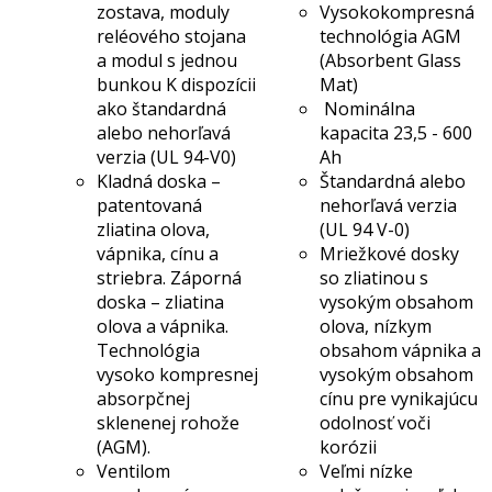
zostava, moduly
Vysokokompresná
reléového stojana
technológia AGM
a modul s jednou
(Absorbent Glass
bunkou K dispozícii
Mat)
ako štandardná
Nominálna
alebo nehorľavá
kapacita 23,5 - 600
verzia (UL 94-V0)
Ah
Kladná doska –
Štandardná alebo
patentovaná
nehorľavá verzia
zliatina olova,
(UL 94 V-0)
vápnika, cínu a
Mriežkové dosky
striebra. Záporná
so zliatinou s
doska – zliatina
vysokým obsahom
olova a vápnika.
olova, nízkym
Technológia
obsahom vápnika a
vysoko kompresnej
vysokým obsahom
absorpčnej
cínu pre vynikajúcu
sklenenej rohože
odolnosť voči
(AGM).
korózii
Ventilom
Veľmi nízke