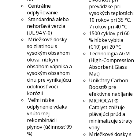
Centrálne
prevádzke pri
odplyňovanie
vysokých teplotách:
Štandardná alebo
10 rokov pri 35 °C,
nehorľavá verzia
7 rokov pri 40 °C
(UL 94 V-0)
1500 cyklov pri 60
Mriežkové dosky
% hĺbke vybitia
so zliatinou s
(C10) pri 20 °C
vysokým obsahom
Technológia AGM
olova, nízkym
(High-Compression
obsahom vápnika a
Absorbent Glass
vysokým obsahom
Mat)
cínu pre vynikajúcu
Unikátny Carbon
odolnosť voči
Boost® pre
korózii
efektívne nabíjanie
Veľmi nízke
MICROCAT®
odplynenie vďaka
Catalyst znižuje
vnútornej
plávajúci prúd a
rekombinácii
minimalizuje straty
plynov (účinnosť 99
vody
%)
Mriežkové dosky s