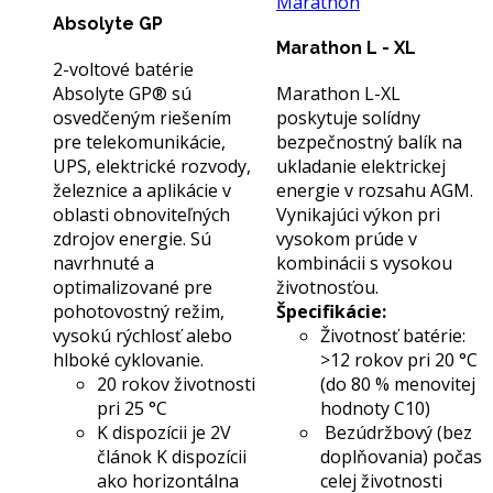
Marathon
Absolyte GP
Marathon L - XL
2-voltové batérie
Absolyte GP® sú
Marathon L-XL
osvedčeným riešením
poskytuje solídny
pre telekomunikácie,
bezpečnostný balík na
UPS, elektrické rozvody,
ukladanie elektrickej
železnice a aplikácie v
energie v rozsahu AGM.
oblasti obnoviteľných
Vynikajúci výkon pri
zdrojov energie. Sú
vysokom prúde v
navrhnuté a
kombinácii s vysokou
optimalizované pre
životnosťou.
pohotovostný režim,
Špecifikácie:
vysokú rýchlosť alebo
Životnosť batérie:
hlboké cyklovanie.
>12 rokov pri 20 °C
20 rokov životnosti
(do 80 % menovitej
pri 25 °C
hodnoty C10)
K dispozícii je 2V
Bezúdržbový (bez
článok K dispozícii
doplňovania) počas
ako horizontálna
celej životnosti