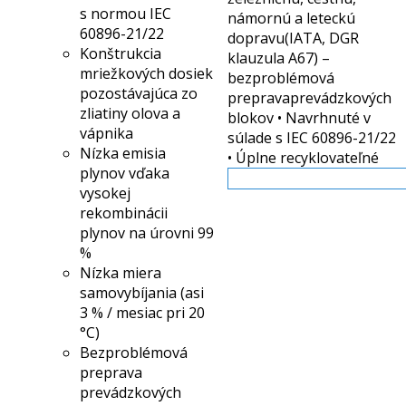
s normou IEC
námornú a leteckú
60896-21/22
dopravu(IATA, DGR
Konštrukcia
klauzula A67) –
mriežkových dosiek
bezproblémová
pozostávajúca zo
prepravaprevádzkových
zliatiny olova a
blokov • Navrhnuté v
vápnika
súlade s IEC 60896-21/22
Nízka emisia
• Úplne recyklovateľné
plynov vďaka
Viac info
vysokej
rekombinácii
plynov na úrovni 99
%
Nízka miera
samovybíjania (asi
3 % / mesiac pri 20
°C)
Bezproblémová
preprava
prevádzkových