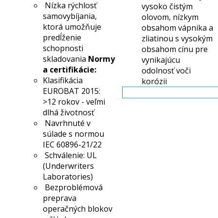
Nízka rýchlosť
vysoko čistým
samovybíjania,
olovom, nízkym
ktorá umožňuje
obsahom vápnika a
predĺženie
zliatinou s vysokým
schopnosti
obsahom cínu pre
skladovania
Normy
vynikajúcu
a certifikácie:
odolnosť voči
Klasifikácia
korózii
EUROBAT 2015:
Viac info
>12 rokov - veľmi
dlhá životnosť
Navrhnuté v
súlade s normou
IEC 60896-21/22
Schválenie: UL
(Underwriters
Laboratories)
Bezproblémová
preprava
operačných blokov