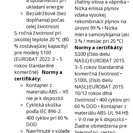
a spoľahlivosti pri
zliatiny olova a vápnika •
ukladaní energie
Nízka emisia plynov
Bezúdržbové (bez
vďaka vysokej
dopĺňania) počas
rekombinácii plynov na
celej životnosti
úrovni 99 % • Nízka
5-ročná životnosť pri
miera samovybíjania (asi
okolitej teplote 20 °C (80
3 % / mesiac pri 20 °C)
% zostávajúcej kapacity)
Normy a certifikáty:
pre modely S100
S100 (číslo dielu
(EUROBAT 2022: 3 – 5
EUROBAT 2015:
NAS1):
rokov štandardné
3–5 rokov štandardná
komerčné)
Normy a
komerčná životnosť •
certifikáty:
S100L (číslo dielu
Kontajner z
NASL):EUROBAT 2015:
materiálu ABS – V0
10/12 rokov dlhá
nie je k dispozícii
životnosť • 400 cyklov pri
Cyklická skúška
60 % DOD • Kontajner z
podľa IEC 896-2:
materiálu ABS-UL 94 HB
400 cyklov pri 60 %
– V-0 nie je k dispozícii •
DOD
Žiadne obmedzenia pre
Navrhnuté v súlade
železničnú, cestnú,