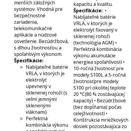
menších záložných
kapacitu a kvalitu.
systémov. Vhodná pre
Špecifikácie:
•
bezpečnostné
Nabíjateľné batérie
zariadenia,
VRLA, v ktorých je
telekomunikačné
elektrolyt fixovaný v
aplikácie a núdzové
sklenenej rohoži
osvetlenie. Bezúdržbová,
(technológia AGM) •
s dlhou životnosťou a
Perfektná kombinácia
spoľahlivým výkonom.
výkonu akumulácie
Špecifikácie:
energiea spoľahlivosti •
Nabíjateľné batérie
10-ročná životnosť pre
VRLA, v ktorých je
modely S100L a 5-ročná
elektrolyt
životnosťpre modely
upevnený v
S100 pri okolitej teplote
sklenenej rohoži (s
20 °C(80 % zostávajúcej
veľmi jemnými
kapacity) • Bezúdržbové
sklenenými
(bez dopĺňania) počas
vláknami)
celejživotnosti •
Perfektná
Konštrukcia mriežkových
kombinácia výkonu
dosiek pozostávajúca zo