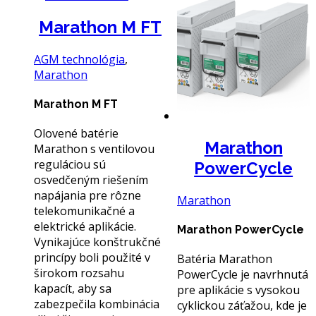
Marathon M FT
AGM technológia
,
Marathon
Marathon M FT
Olovené batérie
Marathon
Marathon s ventilovou
reguláciou sú
PowerCycle
osvedčeným riešením
napájania pre rôzne
Marathon
telekomunikačné a
elektrické aplikácie.
Marathon PowerCycle
Vynikajúce konštrukčné
princípy boli použité v
Batéria Marathon
širokom rozsahu
PowerCycle je navrhnutá
kapacít, aby sa
pre aplikácie s vysokou
zabezpečila kombinácia
cyklickou záťažou, kde je