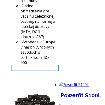
a článkov
Žiadne
obmedzenia pre
väčšinu železničnej,
cestnej, námornej a
leteckej dopravy
(IATA, DGR
klauzula A67)
Vyrobené v Európe
v našich výrobných
závodoch s
certifikátom ISO
9001
Viac info
Powerfit S100L