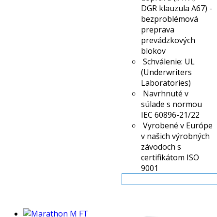
DGR klauzula A67) -
bezproblémová
preprava
prevádzkových
blokov
Schválenie: UL
(Underwriters
Laboratories)
Navrhnuté v
súlade s normou
IEC 60896-21/22
Vyrobené v Európe
v našich výrobných
závodoch s
certifikátom ISO
9001
Viac info