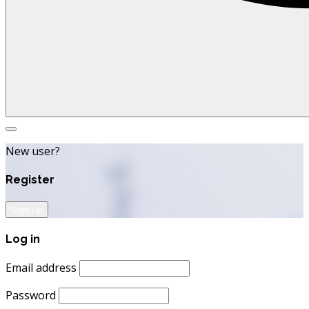
Search
for:
New user?
Register
Sign up
Log in
Email address
Password