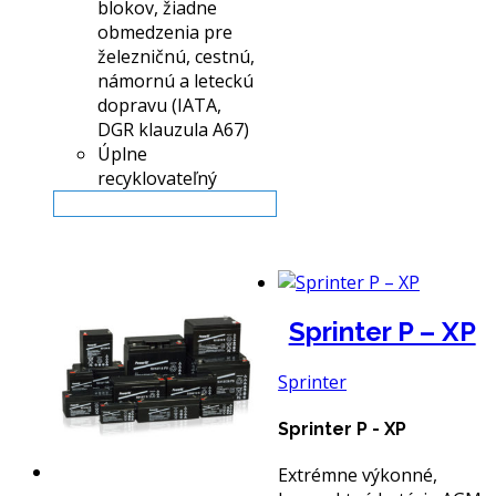
blokov, žiadne
obmedzenia pre
železničnú, cestnú,
námornú a leteckú
dopravu (IATA,
DGR klauzula A67)
Úplne
recyklovateľný
Viac info
Sprinter P – XP
Sprinter
Sprinter P - XP
Extrémne výkonné,