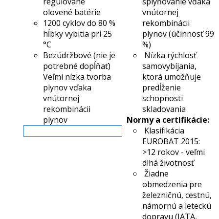
regulované
splyňovanie vďaka
olovené batérie
vnútornej
1200 cyklov do 80 %
rekombinácii
hĺbky vybitia pri 25
plynov (účinnosť 99
°C
%)
Bezúdržbové (nie je
Nízka rýchlosť
potrebné dopĺňať)
samovybíjania,
Veľmi nízka tvorba
ktorá umožňuje
plynov vďaka
predĺženie
vnútornej
schopnosti
rekombinácii
skladovania
plynov
Normy a certifikácie:
Klasifikácia
Viac info
EUROBAT 2015:
>12 rokov - veľmi
dlhá životnosť
Žiadne
obmedzenia pre
železničnú, cestnú,
námornú a leteckú
dopravu (IATA,